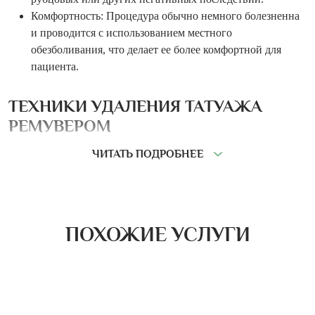
Комфортность: Процедура обычно немного болезненна
и проводится с использованием местного
обезболивания, что делает ее более комфортной для
пациента.
ТЕХНИКИ УДАЛЕНИЯ ТАТУАЖА
РЕМУВЕРОМ
ЧИТАТЬ ПОДРОБНЕЕ
В нашем центре мы используем различные методы:
Фракционное удаление: Этот метод включает
использование фракционного лазера для расщепления
краски в татуировке или татуаже на микроскопические
ПОХОЖИЕ УСЛУГИ
частицы, которые затем выведутся из организма через
естественные процессы.
Химическое удаление: Этот метод включает применение
специальных растворов или кремов, которые разрушают
пигменты в коже и облегчают их удаление.