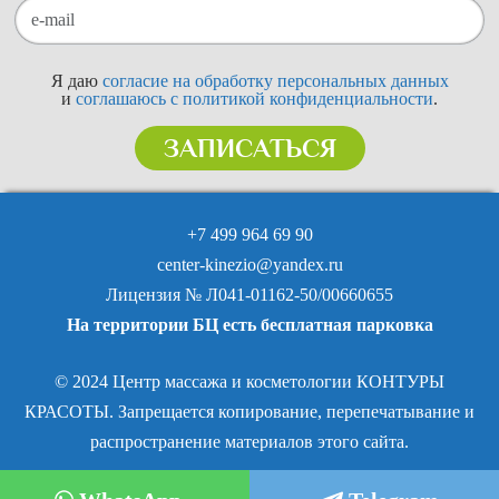
Я даю
согласие на обработку персональных данных
и
соглашаюсь с политикой конфиденциальности
.
ЗАПИСАТЬСЯ
+7 499 964 69 90
center-kinezio@yandex.ru
Лицензия № Л041-01162-50/00660655
На территории БЦ есть бесплатная парковка
© 2024 Центр массажа и косметологии КОНТУРЫ
КРАСОТЫ. Запрещается копирование, перепечатывание и
распространение материалов этого сайта.